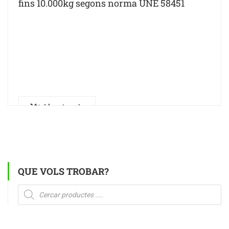
fins 10.000kg segons norma UNE 58451
Llegeix més
QUE VOLS TROBAR?
Products
search