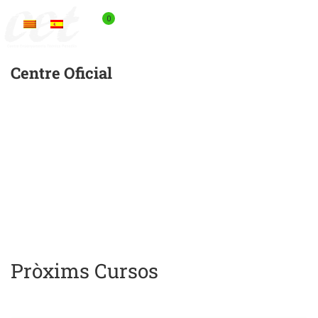
0
EL MEU COMPTE
Centre Oficial
Cerca La Teva Formació
O
Certificació
Products
search
Pròxims Cursos