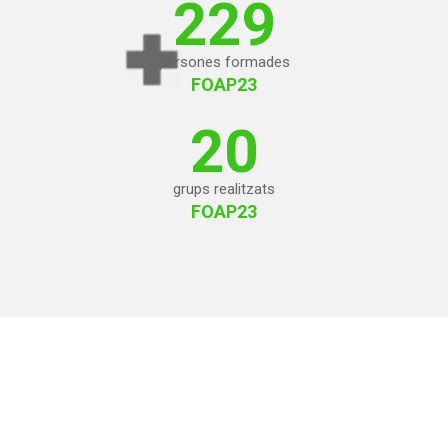
229
persones formades
FOAP23
20
grups realitzats
FOAP23