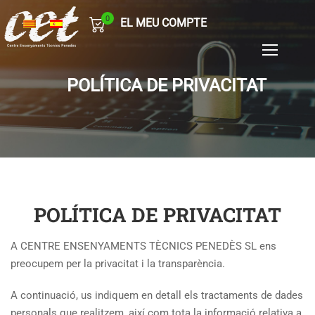
0
EL MEU COMPTE
POLÍTICA DE PRIVACITAT
POLÍTICA DE PRIVACITAT
A CENTRE ENSENYAMENTS TÈCNICS PENEDÈS SL ens
preocupem per la privacitat i la transparència.
A continuació, us indiquem en detall els tractaments de dades
personals que realitzem, així com tota la informació relativa a