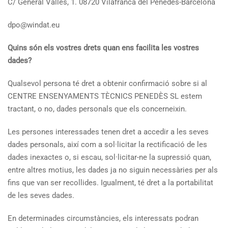
C/ General Vallès, 1. 08720 Vilafranca del Penedès-Barcelona
dpo@windat.eu
Quins són els vostres drets quan ens facilita les vostres
dades?
Qualsevol persona té dret a obtenir confirmació sobre si al
CENTRE ENSENYAMENTS TÈCNICS PENEDÈS SL estem
tractant, o no, dades personals que els concerneixin.
Les persones interessades tenen dret a accedir a les seves
dades personals, així com a sol·licitar la rectificació de les
dades inexactes o, si escau, sol·licitar-ne la supressió quan,
entre altres motius, les dades ja no siguin necessàries per als
fins que van ser recollides. Igualment, té dret a la portabilitat
de les seves dades.
En determinades circumstàncies, els interessats podran