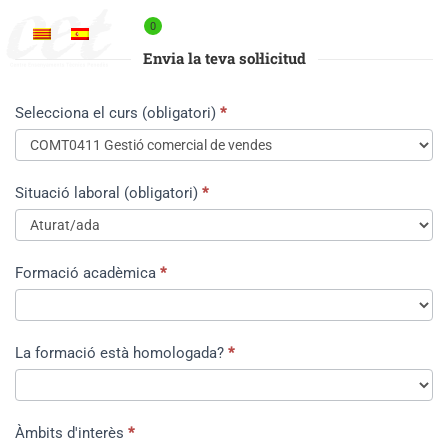
0
EL MEU COMPTE
Envia la teva sol·licitud
Inscripció
Selecciona el curs (obligatori)
*
Situació laboral (obligatori)
*
Formació acadèmica
*
La formació està homologada?
*
Àmbits d'interès
*