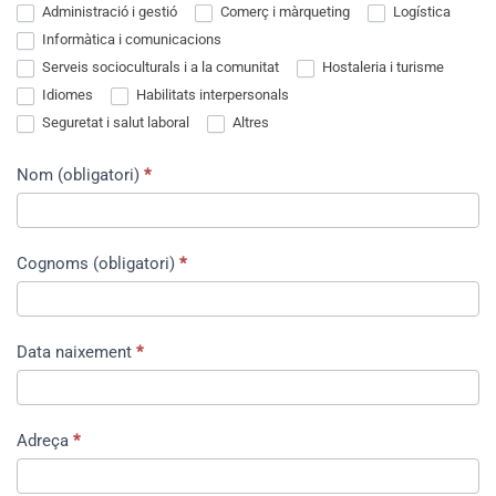
Administració i gestió
Comerç i màrqueting
Logística
Informàtica i comunicacions
Serveis socioculturals i a la comunitat
Hostaleria i turisme
Idiomes
Habilitats interpersonals
Seguretat i salut laboral
Altres
Nom (obligatori)
*
Cognoms (obligatori)
*
Data naixement
*
Adreça
*