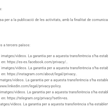
s:
sa per a la publicació de les activitats, amb la finalitat de comunic
s a tercers països:
/ imatges/vídeos. La garantia per a aquesta transferència s’ha estab
l en: https://es-es.facebook.com/privacy/..
t/ imatges/vídeos. La garantia per a aquesta transferència s’ha estab
l en: https://instagram.com/about/legal/privacy..
 imatges/vídeos. La garantia per a aquesta transferència s’ha estable
/www.linkedin.com/legal/privacy-policy.
/ imatges/vídeos. La garantia per a aquesta transferència s’ha estab
l en: https://telegram.org/privacy?setln=es.
imatges/vídeos. La garantia per a aquesta transferència s’ha establert