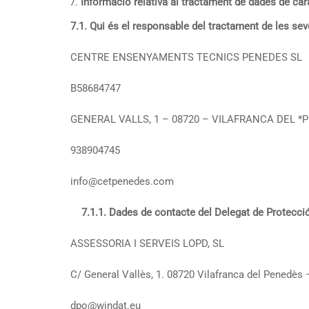
Informació relativa al tractament de dades de car
7.1.
Qui és el responsable del tractament de les se
CENTRE ENSENYAMENTS TECNICS PENEDES SL
B58684747
GENERAL VALLS, 1 – 08720 – VILAFRANCA DEL 
938904745
info@cetpenedes.com
7.1.1. Dades de contacte del Delegat de Protecci
ASSESSORIA I SERVEIS LOPD, SL
C/ General Vallès, 1. 08720 Vilafranca del Penedès
dpo@windat.eu