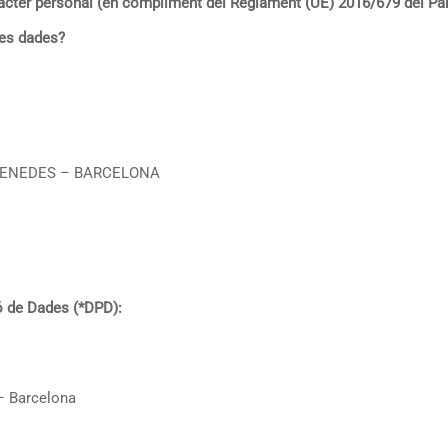
àcter personal (en compliment del Reglament (UE) 2016/679 del Parl
ves dades?
*PENEDES – BARCELONA
ó de Dades (*DPD):
 – Barcelona