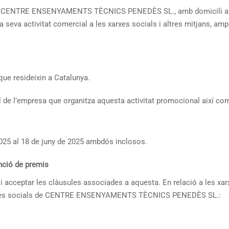
per CENTRE ENSENYAMENTS TÈCNICS PENEDÈS SL., amb domicili a Car
a seva activitat comercial a les xarxes socials i altres mitjans, am
que resideixin a Catalunya.
l de l’empresa que organitza aquesta activitat promocional així com
2025 al 18 de juny de 2025 ambdós inclosos.
enció de premis
i acceptar les clàusules associades a aquesta. En relació a les xa
xarxes socials de CENTRE ENSENYAMENTS TÈCNICS PENEDÈS SL.: