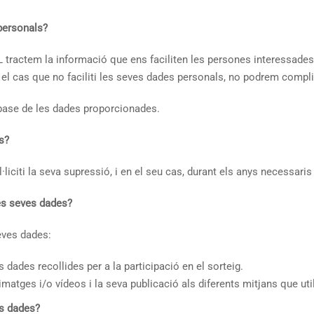
personals?
 la informació que ens faciliten les persones interessades amb 
 En el cas que no faciliti les seves dades personals, no podrem compli
base de les dades proporcionades.
s?
liciti la seva supressió, i en el seu cas, durant els anys necessari
les seves dades?
eves dades:
 dades recollides per a la participació en el sorteig.
matges i/o vídeos i la seva publicació als diferents mitjans que util
es dades?