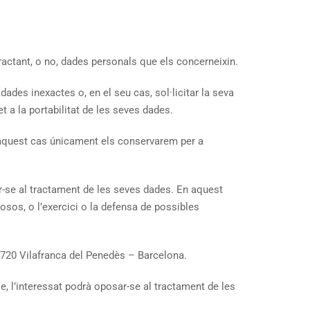
ant, o no, dades personals que els concerneixin.
dades inexactes o, en el seu cas, sol·licitar la seva
t a la portabilitat de les seves dades.
n aquest cas únicament els conservarem per a
r-se al tractament de les seves dades. En aquest
s, o l’exercici o la defensa de possibles
08720 Vilafranca del Penedès – Barcelona.
e, l’interessat podrà oposar-se al tractament de les