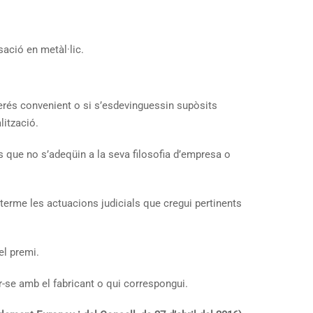
ació en metàl·lic.
iderés convenient o si s’esdevinguessin supòsits
lització.
ue no s’adeqüin a la seva filosofia d’empresa o
terme les actuacions judicials que cregui pertinents
el premi.
-se amb el fabricant o qui correspongui.