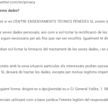
twitter.com/en/privacy
 seves dades?
sobre si en CENTRE ENSENYAMENTS TECNICS PENEDES SL estem tract
seves dades personals, així com a sol·licitar la rectificació de les 
siguin necessaris per als fins que van ser recollits. Igualment té dre
ran sol·licitar la limitació del tractament de les seves dades, i e
nats amb la seva situació particular, els interessats podran oposa
arà de tractar les dades, excepte per motius legítims imperioso
egüent forma: dirigint-se a dpo@windat.eu o C/ General Vallès, 1. 
ials utilitzant com a base jurídica l’interès legítim del responsabl