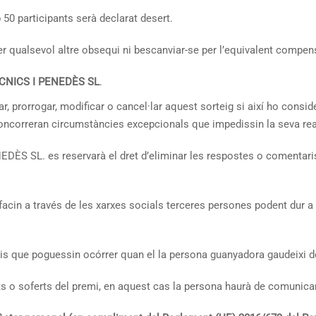
50 participants serà declarat desert.
r qualsevol altre obsequi ni bescanviar-se per l’equivalent compens
CNICS I PENEDÈS SL
.
r, prorrogar, modificar o cancel·lar aquest sorteig si així ho cons
 concorreran circumstàncies excepcionals que impedissin la seva rea
. es reservarà el dret d’eliminar les respostes o comentaris q
facin a través de les xarxes socials terceres persones podent dur a 
is que poguessin ocórrer quan el la persona guanyadora gaudeixi d
 o soferts del premi, en aquest cas la persona haurà de comunicar