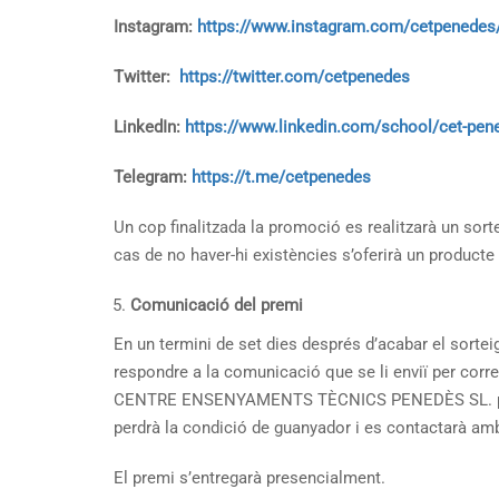
Instagram:
https://www.instagram.com/cetpenedes
Twitter:
https://twitter.com/cetpenedes
LinkedIn:
https://www.linkedin.com/school/cet-pen
Telegram:
https://t.me/cetpenedes
Un cop finalitzada la promoció es realitzarà un sor
cas de no haver-hi existències s’oferirà un producte 
Comunicació del premi
En un termini de set dies després d’acabar el sortei
respondre a la comunicació que se li enviï per corr
CENTRE ENSENYAMENTS TÈCNICS PENEDÈS SL. per a l
perdrà la condició de guanyador i es contactarà amb
El premi s’entregarà presencialment.