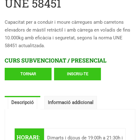
UNE 58451
Capacitat per a conduir i moure càrregues amb carretons
elevadors de màstil retràctil i amb càrrega en voladís de fins
10.000kg amb eficàcia i seguretat, segons la norma UNE
58451 actualitzada.
CURS SUBVENCIONAT / PRESENCIAL
TORNAR
INSCRIU-TE
Descripció
Informació addicional
HORARI:
Dimarts i dijous de 19:00h a 21:30h i